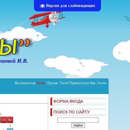
Версия для слабовидящих
аевой И.В.
Вы вошли как
Гость
|
Группа
"Гости"
Приветствую Вас
,
Гость
ФОРМА ВХОДА
ПОИСК ПО САЙТУ
5
Сб
Вс
1