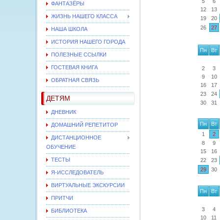
5
6
ФАНТАЗЁРЫ
12
13
ЖИЗНЬ НАШЕГО КЛАССА
19
20
26
27
НАША ШКОЛА
ИСТОРИЯ НАШЕГО ГОРОДА
Пн
Вт
ПОЛЕЗНЫЕ ССЫЛКИ
ГОСТЕВАЯ КНИГА
2
3
9
10
ОБРАТНАЯ СВЯЗЬ
16
17
23
24
ДЕТЯМ
30
31
ДНЕВНИК
Пн
Вт
ДОМАШНИЙ РЕПЕТИТОР
1
2
ДИСТАНЦИОННОЕ
8
9
ОБУЧЕНИЕ
15
16
ТЕСТЫ
22
23
29
30
Я-ИССЛЕДОВАТЕЛЬ
ВИРТУАЛЬНЫЕ ЭКСКУРСИИ
Пн
Вт
ПРИТЧИ
3
4
БИБЛИОТЕКА
10
11