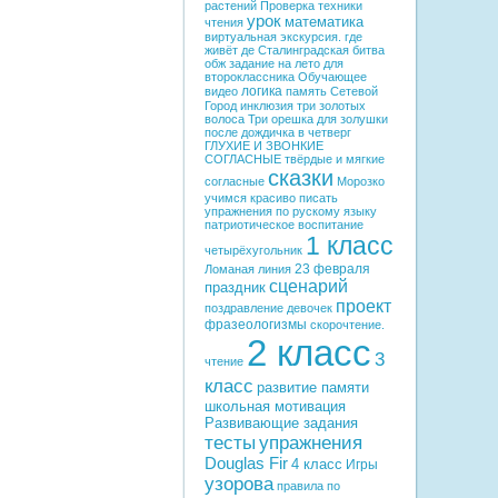
растений
Проверка техники
урок
математика
чтения
виртуальная экскурсия. где
живёт де
Сталинградская битва
обж
задание на лето для
второклассника
Обучающее
логика
видео
память
Сетевой
Город
инклюзия
три золотых
волоса
Три орешка для золушки
после дождичка в четверг
ГЛУХИЕ И ЗВОНКИЕ
СОГЛАСНЫЕ
твёрдые и мягкие
сказки
согласные
Морозко
учимся красиво писать
упражнения по рускому языку
патриотическое воспитание
1 класс
четырёхугольник
23 февраля
Ломаная линия
сценарий
праздник
проект
поздравление девочек
фразеологизмы
скорочтение.
2 класс
3
чтение
класс
развитие памяти
школьная мотивация
Развивающие задания
тесты
упражнения
Douglas Fir
4 класс
Игры
узорова
правила по