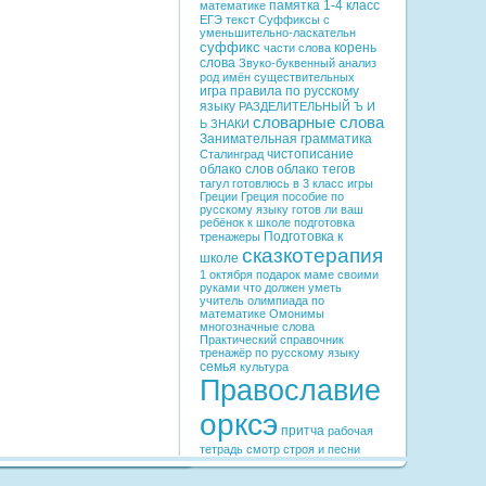
памятка
1-4 класс
математике
ЕГЭ
текст
Суффиксы с
уменьшительно-ласкательн
суффикс
корень
части слова
слова
Звуко-буквенный анализ
род имён существительных
игра
правила по русскому
языку
РАЗДЕЛИТЕЛЬНЫЙ Ъ И
словарные слова
Ь ЗНАКИ
Занимательная грамматика
чистописание
Сталинград
облако слов
облако тегов
тагул
готовлюсь в 3 класс
игры
Греции
Греция
пособие по
русскому языку
готов ли ваш
ребёнок к школе
подготовка
Подготовка к
тренажеры
сказкотерапия
школе
1 октября
подарок маме своими
руками
что должен уметь
учитель
олимпиада по
математике
Омонимы
многозначные слова
Практический справочник
тренажёр по русскому языку
семья
культура
Православие
орксэ
притча
рабочая
тетрадь
смотр строя и песни