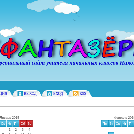
ьный сайт учителя начальных классов Никол
АЦИЯ
ВЫХОД
ВХОД
RSS
Январь 2015
Февраль 201
Ср
Чт
Пт
Сб
Вс
Пн
Вт
Ср
Чт
Пт
1
2
3
4