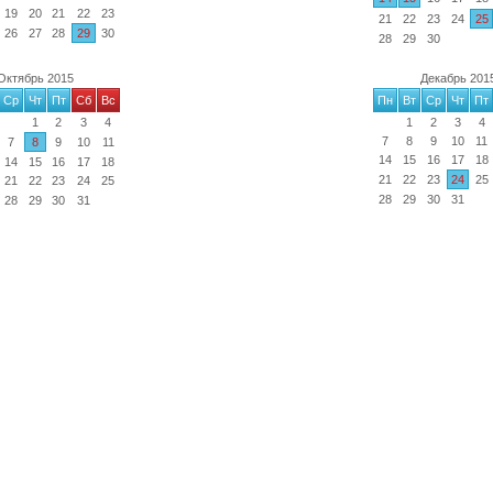
19
20
21
22
23
21
22
23
24
25
26
27
28
29
30
28
29
30
Октябрь 2015
Декабрь 201
Ср
Чт
Пт
Сб
Вс
Пн
Вт
Ср
Чт
Пт
1
2
3
4
1
2
3
4
7
8
9
10
11
7
8
9
10
11
14
15
16
17
18
14
15
16
17
18
21
22
23
24
25
21
22
23
24
25
28
29
30
31
28
29
30
31