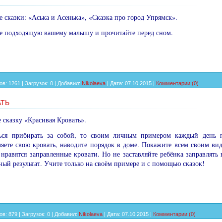
е сказки: «Аська и Асенька», «Сказка про город Упрямск».
ее подходящую вашему малы­шу и прочитайте перед сном.
ов:
1261
|
Загрузок:
0
|
Добавил:
Nikolaeva
|
Дата:
07.10.2015
|
Комментарии (0)
АТЬ
е сказку «Красивая Кровать».
ся прибирать за собой, то сво­им личным примером каждый день п
яете свою кровать, наводите порядок в доме. Покажите всем своим ви
 нравятся заправленные кровати. Но не заставляйте ребёнка заправлять к
тный результат. Учите только на своём примере и с помощью сказок!
ов:
879
|
Загрузок:
0
|
Добавил:
Nikolaeva
|
Дата:
07.10.2015
|
Комментарии (0)