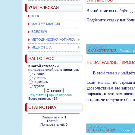
УПРЯМСТВО
УЧИТЕЛЬСКАЯ
В этой теме вы найдёте дв
ФГОС
Подберите сказку наибол
МАСТЕР-КЛАССЫ
ВСЕОБУЧ
МЕТОДИЧЕСКАЯ КОПИЛКА
МЕДИОТЕКА
СКАЗКОТЕРАПИЯ
|
Просмотр
НАШ ОПРОС
НЕ ЗАПРАВЛЯЕТ КРОВ
К какой категории
пользователей вы относитесь
В этой теме вы найдёт
ученик
учитель
Если малыш не стремить
родитель
другое
удовольствием вы заправл
порядок, и что вам очень
Результаты
|
Архив опросов
его, иначе получите обра
Всего ответов:
424
СТАТИСТИКА
Онлайн всего:
1
Гостей:
1
Пользователей:
0
СКАЗКОТЕРАПИЯ
|
Просмотр