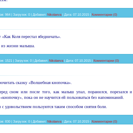
ов:
964
|
Загрузок:
0
|
Добавил:
Nikolaeva
|
Дата:
07.10.2015
|
Комментарии (0)
 «Как Коля перестал ябедничать».
и из жизни малыша.
ов:
1521
|
Загрузок:
0
|
Добавил:
Nikolaeva
|
Дата:
07.10.2015
|
Комментарии (0)
рочитать сказку «Волшебная кнопочка».
еред сном или после того, как малыш упал, поранился, порезался и 
«кнопочку», пока он не нау­чится ей пользоваться без напоминаний.
и с удовольствием пользуются таким способом снятия боли.
ов:
830
|
Загрузок:
0
|
Добавил:
Nikolaeva
|
Дата:
07.10.2015
|
Комментарии (0)