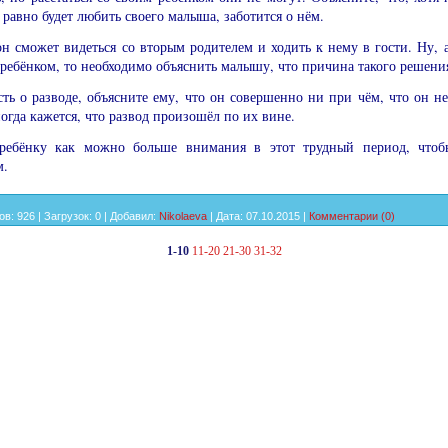
ё равно будет любить своего малыша, заботится о нём.
он сможет видеться со вторым ро­дителем и ходить к нему в гости. Ну, а
 ребёнком, то необходимо объяс­нить малышу, что причина такого решения
сть о разводе, объясните ему, что он совершенно ни при чём, что он не
гда кажется, что раз­вод произошёл по их вине.
 ребёнку как можно больше вни­мания в этот трудный период, чтоб
м.
ов:
926
|
Загрузок:
0
|
Добавил:
Nikolaeva
|
Дата:
07.10.2015
|
Комментарии (0)
1-10
11-20
21-30
31-32