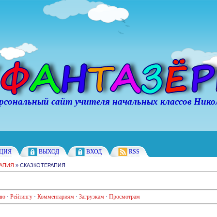
ьный сайт учителя начальных классов Никол
АЦИЯ
ВЫХОД
ВХОД
RSS
РАПИЯ
» СКАЗКОТЕРАПИЯ
ию
·
Рейтингу
·
Комментариям
·
Загрузкам
·
Просмотрам