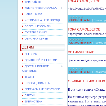
ГОРА САМОЦВЕТОВ
ФАНТАЗЁРЫ
ЖИЗНЬ НАШЕГО КЛАССА
https://youtu.be/0ePxMhNCe
НАША ШКОЛА
ИСТОРИЯ НАШЕГО ГОРОДА
СКАЗКОТЕРАПИЯ
|
Просмотр
ПОЛЕЗНЫЕ ССЫЛКИ
ГОРА САМОЦВЕТОВ
ГОСТЕВАЯ КНИГА
https://youtu.be/0ePxMhNCe
ОБРАТНАЯ СВЯЗЬ
СКАЗКОТЕРАПИЯ
|
Просмотр
ДЕТЯМ
АНТИКАПРИЗИН
ДНЕВНИК
Здесь вы найдёте аудио-с
ДОМАШНИЙ РЕПЕТИТОР
ДИСТАНЦИОННОЕ
ОБУЧЕНИЕ
СКАЗКОТЕРАПИЯ
|
Просмотр
ТЕСТЫ
ОБИЖАЕТ ЖИВОТНЫХ
Я-ИССЛЕДОВАТЕЛЬ
В эту тему вошла «Сказка
ВИРТУАЛЬНЫЕ ЭКСКУРСИИ
ПРИТЧИ
На личном примере регул
ухаживать. Ни в коем сл
БИБЛИОТЕКА
достойным примером во в