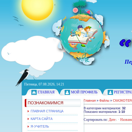
Персонал
Пятница, 07.08.2026, 14:21
ГЛАВНАЯ
МОЙ ПРОФИЛЬ
РЕГИСТР
Главная
»
Файлы
»
СКАЗКОТЕ
ПОЗНАКОМИМСЯ
В категории материалов
:
32
ГЛАВНАЯ СТРАНИЦА
Показано материалов
:
1-10
КАРТА САЙТА
Сортировать по
:
Дате
·
Назван
Я-УЧИТЕЛЬ