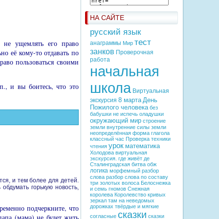
НА САЙТЕ
русский язык
тест
 не ущемлять его право
анаграммы
Мир
занков
но её кому-то отда­вать по
Проверочная
работа
аво пользо­ваться своими
начальная
школа
., и вы боитесь, что это
Виртуальная
8 марта
День
экскурсия
Пожилого человека
без
бабушки не испечь оладушки
окружающий мир
строение
земли
внутренние силы земли
неопределённая форма глагола
классный час
Проверка техники
урок
математика
чтения
Холодова
виртуальная
экскурсия. где живёт де
Сталинградская битва
обж
логика
морфемный разбор
слова
разбор слова по составу
тся, и тем более для детей.
три золотых волоса
Белоснежка
 обдумать горькую новость,
и семь гномов
Снежная
королева
Королевство кривых
зеркал
там на неведомых
ременно под­черкните, что
дорожках
твёрдые и мягкие
сказки
папа (мама) не будет жить
согласные
сказки