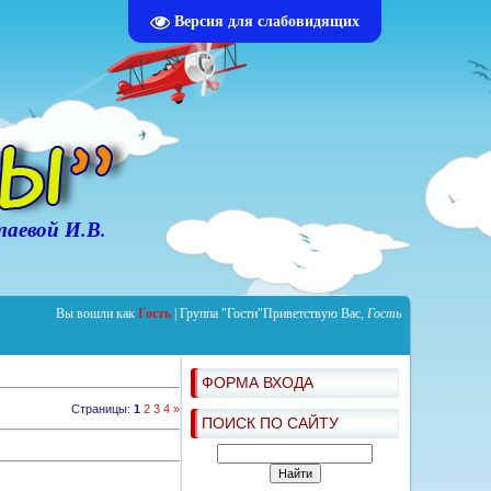
Версия для слабовидящих
аевой И.В.
Вы вошли как
Гость
|
Группа
"Гости"
Приветствую Вас
,
Гость
ФОРМА ВХОДА
Страницы
:
1
2
3
4
»
ПОИСК ПО САЙТУ