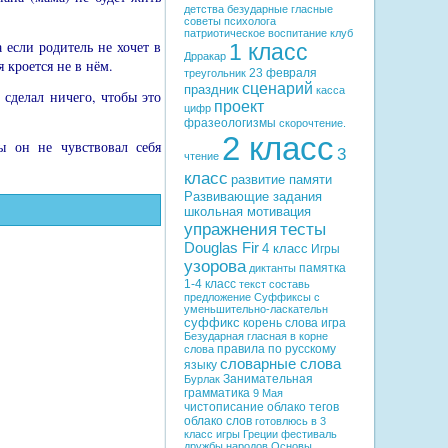
детства
безударные гласные
советы психолога
патриотическое воспитание
клуб
 если родитель не хочет в
1 класс
Дрракар
 кроется не в нём.
23 февраля
треугольник
сценарий
праздник
касса
 сделал ничего, чтобы это
проект
цифр
фразеологизмы
скорочтение.
2 класс
ы он не чувствовал себя
3
чтение
класс
развитие памяти
Развивающие задания
школьная мотивация
упражнения
тесты
Douglas Fir
4 класс
Игры
узорова
памятка
диктанты
1-4 класс
текст
составь
предложение
Суффиксы с
уменьшительно-ласкательн
суффикс
корень слова
игра
Безударная гласная в корне
правила по русскому
слова
словарные слова
языку
Занимательная
Бурлак
грамматика
9 Мая
чистописание
облако тегов
облако слов
готовлюсь в 3
класс
игры Греции
фестиваль
дружбы народов
Основы