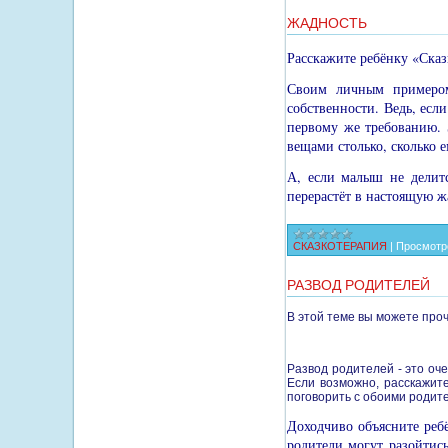
ЖАДНОСТЬ
Расскажите ребёнку «Ска
Своим личным примером
собственности. Ведь, если
первому же требованию. 
вещами столько, сколько 
А, если малыш не делитс
перерастёт в настоящую жа
СКАЗКОТЕРАПИЯ
|
Просмотр
РАЗВОД РОДИТЕЛЕЙ
В этой теме вы можете проч
Развод родителей - это оче
Если возможно, расскажите
поговорить с обоими ро­дит
Доходчиво объясните ребё
родители могут разойтись