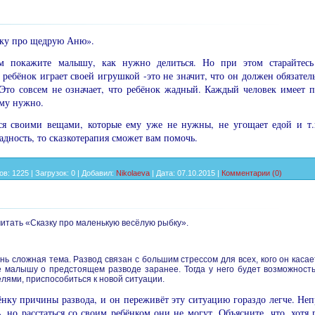
зку про щедрую Аню».
 покажите малышу, как нужно делиться. Но при этом старайтесь
 ребёнок играет своей игрушкой -это не значит, что он должен обязатель
Это совсем не означает, что ребёнок жадный. Каждый человек имеет пр
ему нужно.
я своими вещами, которые ему уже не нужны, не угощает едой и т.п
дность, то сказкотерапия смо­жет вам помочь.
ов:
1225
|
Загрузок:
0
|
Добавил:
Nikolaeva
|
Дата:
07.10.2015
|
Комментарии (0)
итать «Сказку про малень­кую весёлую рыбку».
нь сложная тема. Развод свя­зан с большим стрессом для всех, кого он касае
 малышу о предстоящем разводе заранее. Тогда у него будет возмож­ность
елями, приспособиться к новой ситуации.
нку причины развода, и он переживёт эту ситуацию гораздо легче. Неп
, но расстаться со своим ребёнком они не могут. Объясните, что, хотя 