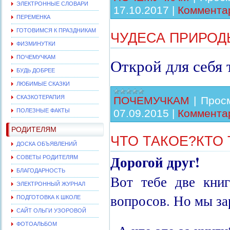
ЭЛЕКТРОННЫЕ СЛОВАРИ
17.10.2017
|
Комментар
ПЕРЕМЕНКА
ГОТОВИМСЯ К ПРАЗДНИКАМ
ЧУДЕСА ПРИРОД
ФИЗМИНУТКИ
ПОЧЕМУЧКАМ
Открой для себя
БУДЬ ДОБРЕЕ
ЛЮБИМЫЕ СКАЗКИ
СКАЗКОТЕРАПИЯ
ПОЧЕМУЧКАМ
|
Прос
ПОЛЕЗНЫЕ ФАКТЫ
07.09.2015
|
Комментар
РОДИТЕЛЯМ
ЧТО ТАКОЕ?КТО
ДОСКА ОБЪЯВЛЕНИЙ
Дорогой друг!
СОВЕТЫ РОДИТЕЛЯМ
БЛАГОДАРНОСТЬ
Вот тебе две кни
ЭЛЕКТРОННЫЙ ЖУРНАЛ
вопросов. Но мы за
ПОДГОТОВКА К ШКОЛЕ
САЙТ ОЛЬГИ УЗОРОВОЙ
ФОТОАЛЬБОМ