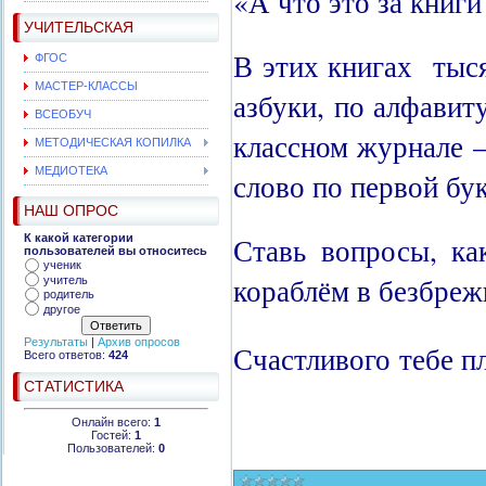
«А что это за книги
УЧИТЕЛЬСКАЯ
В этих книгах тыся
ФГОС
МАСТЕР-КЛАССЫ
азбуки, по алфавит
ВСЕОБУЧ
классном журнале —
МЕТОДИЧЕСКАЯ КОПИЛКА
МЕДИОТЕКА
слово по первой бук
НАШ ОПРОС
Ставь вопросы, ка
К какой категории
пользователей вы относитесь
ученик
кораблём в безбреж
учитель
родитель
другое
Результаты
|
Архив опросов
Счастливого
тебе п
Всего ответов:
424
СТАТИСТИКА
Онлайн всего:
1
Гостей:
1
Пользователей:
0