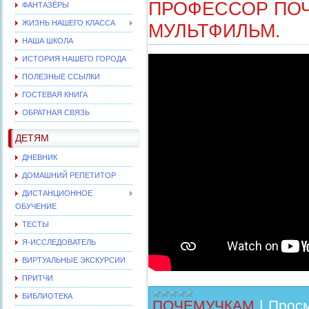
ПРОФЕССОР ПО
ФАНТАЗЁРЫ
ЖИЗНЬ НАШЕГО КЛАССА
МУЛЬТФИЛЬМ.
НАША ШКОЛА
ИСТОРИЯ НАШЕГО ГОРОДА
ПОЛЕЗНЫЕ ССЫЛКИ
ГОСТЕВАЯ КНИГА
ОБРАТНАЯ СВЯЗЬ
ДЕТЯМ
ДНЕВНИК
ДОМАШНИЙ РЕПЕТИТОР
ДИСТАНЦИОННОЕ
ОБУЧЕНИЕ
ТЕСТЫ
Я-ИССЛЕДОВАТЕЛЬ
ВИРТУАЛЬНЫЕ ЭКСКУРСИИ
ПРИТЧИ
БИБЛИОТЕКА
ПОЧЕМУЧКАМ
|
Просм