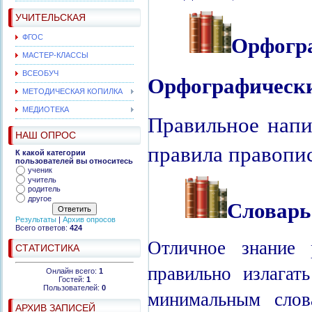
УЧИТЕЛЬСКАЯ
Орфогра
ФГОС
МАСТЕР-КЛАССЫ
ВСЕОБУЧ
Орфографически
МЕТОДИЧЕСКАЯ КОПИЛКА
МЕДИОТЕКА
Правильное напи
НАШ ОПРОС
правила правопи
К какой категории
пользователей вы относитесь
ученик
учитель
родитель
Словарь
другое
Результаты
|
Архив опросов
Всего ответов:
424
Отличное знание 
СТАТИСТИКА
правильно излагат
Онлайн всего:
1
Гостей:
1
Пользователей:
0
минимальным слов
АРХИВ ЗАПИСЕЙ