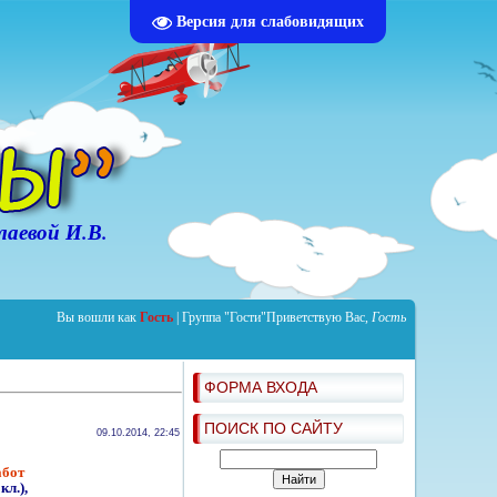
Версия для слабовидящих
аевой И.В.
Вы вошли как
Гость
|
Группа
"Гости"
Приветствую Вас
,
Гость
ФОРМА ВХОДА
ПОИСК ПО САЙТУ
09.10.2014, 22:45
абот
кл.),