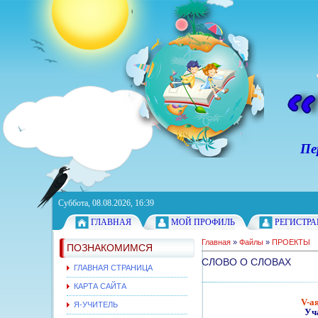
Персонал
Суббота, 08.08.2026, 16:39
ГЛАВНАЯ
МОЙ ПРОФИЛЬ
РЕГИСТР
Главная
»
Файлы
»
ПРОЕКТЫ
ПОЗНАКОМИМСЯ
СЛОВО О СЛОВАХ
ГЛАВНАЯ СТРАНИЦА
КАРТА САЙТА
V-а
Я-УЧИТЕЛЬ
Уч