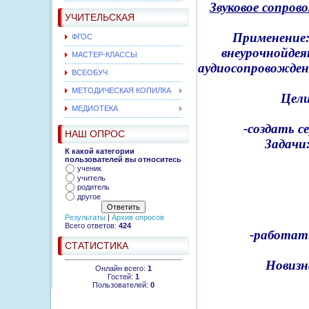
Звуковое сопров
УЧИТЕЛЬСКАЯ
Применение
ФГОС
внеурочной
де
МАСТЕР-КЛАССЫ
аудиосопровожде
ВСЕОБУЧ
МЕТОДИЧЕСКАЯ КОПИЛКА
Цел
МЕДИОТЕКА
-
-создать
с
НАШ ОПРОС
Задачи
К какой категории
-на
пользователей вы относитесь
ученик
-вы
учитель
-
родитель
другое
-уч
Результаты
|
Архив опросов
Всего ответов:
424
-работат
СТАТИСТИКА
Новизн
Онлайн всего:
1
Гостей:
1
Пользователей:
0