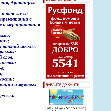
лия, Араканцева
, а так же во
 презентации с
ке и мероприятии в
амма
;
ния
;
ачальной
школы
.
граммы
;
ий
слов
;
инства
;
ов
;
и
;
ности
;
мации
и
звуковых
ДАВАЙТЕ ДРУЖИТЬ
рчески
.