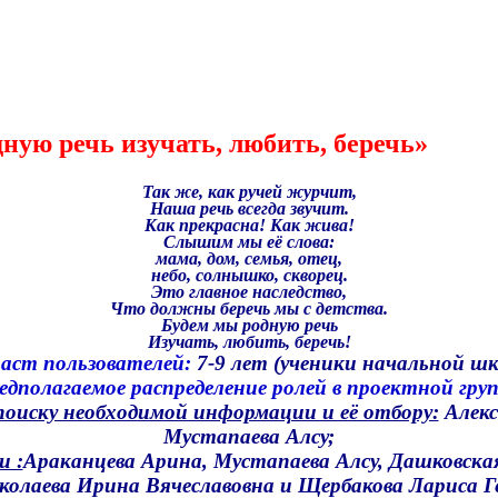
ную речь изучать, любить, беречь»
Так же, как ручей журчит,
Наша речь всегда звучит.
Как прекрасна! Как жива!
Слышим мы её слова:
мама, дом, семья, отец,
небо, солнышко, скворец.
Это главное наследство,
Что должны беречь мы с детства.
Будем мы родную речь
Изучать, любить, беречь!
аст пользователей:
7-9 лет (ученики начальной ш
едполагаемое распределение ролей в проектной груп
оиску необходимой информации и её отбору:
Алекс
Мустапаева Алсу;
 :
Араканцева Арина, Мустапаева Алсу, Дашковска
колаева Ирина Вячеславовна и Щербакова Лариса Г