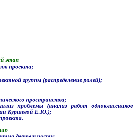
й этап
ров проекта;
ектной группы (распределение ролей);
ического пространства;
нализ проблемы (анализ работ одноклассников 
ии Куршевой Е.Ю.);
проекта.
тап
ритма деятельности;