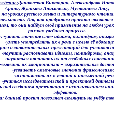
ождение:
Дашковская Виктория, Александрова Ната
Арина,
Жуликова Анастасия, Мустапаева Алсу;
: на уроках русского языка и литературного чтения
ятельности.
Так, как продуктом проекта являются
нием,
то они найдут своё применение на любом уро
рамках учебного процесса.
и
:
-узнать
значение
слов
-
идиома
,
палиндром
,
анагр
уметь
употреблять
их
в
речи
с
целью
её
обогаще
ерию
ознакомительных
презентаций
для
учеников
н
: -
научить
распознавать
идиомы
,
палиндромы
,
ана
учиться
отличать
их
от
свободных
сочетан
явить
их
эмоционально
–
выразительные
досто
усваивать
смысловые
значения
фразеологизм
-использовать
их
в
устной
и
письменной
реч
иться
исследовательской
и
проектной
деятель
ь
над
созданием
презентации
с
использованием
ани
эффектов.
а
:
данный
проект
позволяет
взглянуть
на
учёбу
тво