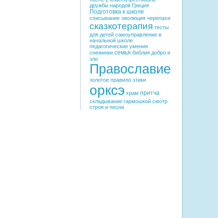
дружбы народов
Греция
Подготовка к школе
списывание
эволюция черепахи
сказкотерапия
тесты
для детей
самоуправление в
начальной школе
педагогические умения
семья
снежинки
библия
добро и
зло
Православие
золотое правило этики
орксэ
притча
храм
складывание гармошкой
смотр
строя и песни