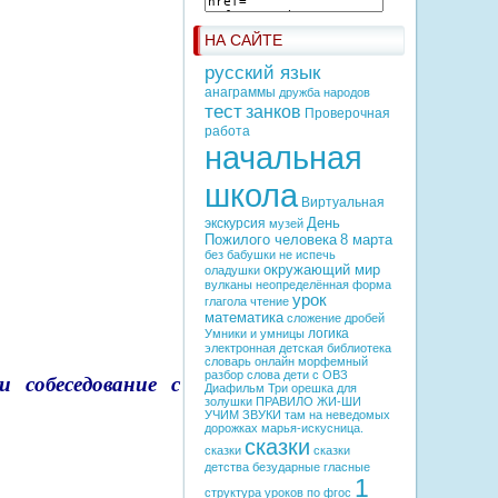
НА САЙТЕ
русский язык
анаграммы
дружба народов
тест
занков
Проверочная
работа
начальная
школа
Виртуальная
День
экскурсия
музей
Пожилого человека
8 марта
без бабушки не испечь
окружающий мир
оладушки
вулканы
неопределённая форма
урок
глагола
чтение
математика
сложение дробей
логика
Умники и умницы
электронная детская библиотека
словарь онлайн
морфемный
разбор слова
дети с ОВЗ
и собеседование с
Диафильм
Три орешка для
золушки
ПРАВИЛО ЖИ-ШИ
УЧИМ ЗВУКИ
там на неведомых
дорожках
марья-искусница.
сказки
сказки
сказки
детства
безударные гласные
1
структура уроков по фгос