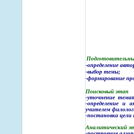
Подготовительны
-определение авто
-выбор темы;
-формирование про
Поисковый этап
-уточнение темат
-определение и а
учителем филолог
-постановка цели 
Аналитический э
-построение алго