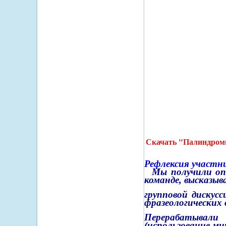
Скачать "Палиндро
Рефлексия участни
Мы получили оп
команде, высказыв
групповой дискус
фразеологических 
Перерабатывали 
(использование м