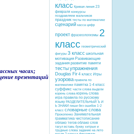
класс
23
Кривая линия
февраля
конкурсы
поздравляем мальчиков
праздник
тесты по математике
сценарий
касса цифр
2
проект
фразеологизмы
класс
геометрический
3 класс
школьная
фигуры
мотивация
Развивающие
задания
развитие памяти
тесты
упражнения
ассных часах;
Douglas Fir
4 класс
Игры
щение презентаций
узорова
правила по
памятка
1-4 класс
математике
суффикс
части слова
выдели
корень слова
корень слова
игра
правила по русскому
языку
РАЗДЕЛИТЕЛЬНЫЙ Ъ И
Ь ЗНАКИ
пиши без ошибок
1-2
словарные слова
класс
Занимательная
Прокопенко
грамматика
чистописание
облако тегов
облако слов
тагул
вставь букву
хитрые и
трудные слова
задание на лето
после 2 класса
фестиваль