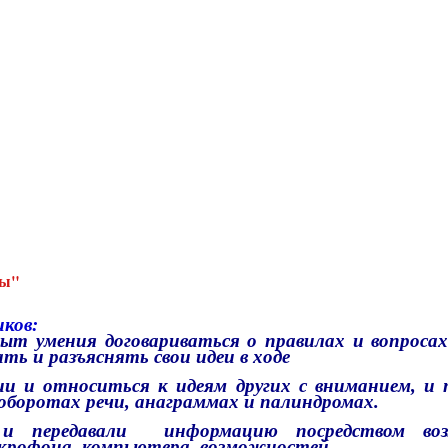
мы"
ков:
ыт умения договариваться о правилах и вопросах
ать и разъяснять свои идеи в ходе
сии и относиться к идеям других
с вниманием, и
п
оборотах речи, анаграммах и палиндромах.
и передавали
информацию посредством в
икрофона, компьютера, возможностей