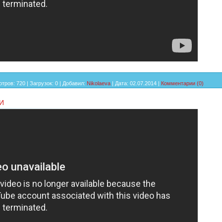
тров:
720
|
Загрузок:
0
|
Добавил:
Nikolaeva
|
Дата:
02.07.2014
|
Комментарии (0)
И