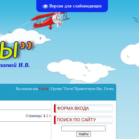
Версия для слабовидящих
аевой И.В.
Вы вошли как
Гость
|
Группа
"Гости"
Приветствую Вас
,
Гость
ФОРМА ВХОДА
Страницы
:
1
2
»
ПОИСК ПО САЙТУ