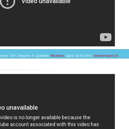
тров:
729
|
Загрузок:
0
|
Добавил:
Nikolaeva
|
Дата:
02.07.2014
|
Комментарии (0)