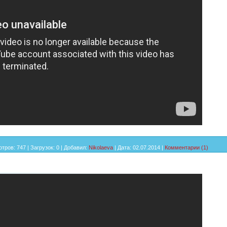
тров:
747
|
Загрузок:
0
|
Добавил:
Nikolaeva
|
Дата:
02.07.2014
|
Комментарии (1)