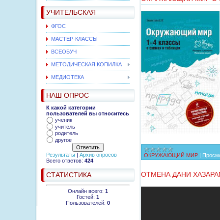
УЧИТЕЛЬСКАЯ
ФГОС
МАСТЕР-КЛАССЫ
ВСЕОБУЧ
МЕТОДИЧЕСКАЯ КОПИЛКА
МЕДИОТЕКА
НАШ ОПРОС
К какой категории
пользователей вы относитесь
ученик
учитель
родитель
другое
Результаты
|
Архив опросов
ОКРУЖАЮЩИЙ МИР
|
Просмо
Всего ответов:
424
ОТМЕНА ДАНИ ХАЗАР
СТАТИСТИКА
Онлайн всего:
1
Гостей:
1
Пользователей:
0