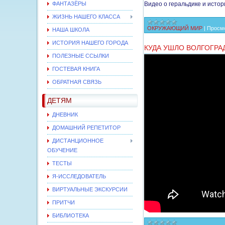
ФАНТАЗЁРЫ
Видео о геральдике и истор
ЖИЗНЬ НАШЕГО КЛАССА
ОКРУЖАЮЩИЙ МИР
|
Просмо
НАША ШКОЛА
ИСТОРИЯ НАШЕГО ГОРОДА
КУДА УШЛО ВОЛГОГРА
ПОЛЕЗНЫЕ ССЫЛКИ
ГОСТЕВАЯ КНИГА
ОБРАТНАЯ СВЯЗЬ
ДЕТЯМ
ДНЕВНИК
ДОМАШНИЙ РЕПЕТИТОР
ДИСТАНЦИОННОЕ
ОБУЧЕНИЕ
ТЕСТЫ
Я-ИССЛЕДОВАТЕЛЬ
ВИРТУАЛЬНЫЕ ЭКСКУРСИИ
ПРИТЧИ
БИБЛИОТЕКА