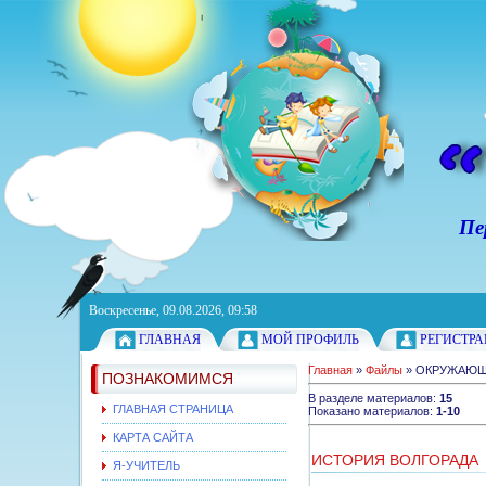
Персонал
Воскресенье, 09.08.2026, 09:58
ГЛАВНАЯ
МОЙ ПРОФИЛЬ
РЕГИСТР
Главная
»
Файлы
» ОКРУЖАЮЩ
ПОЗНАКОМИМСЯ
В разделе материалов
:
15
ГЛАВНАЯ СТРАНИЦА
Показано материалов
:
1-10
КАРТА САЙТА
ИСТОРИЯ ВОЛГОРАДА
Я-УЧИТЕЛЬ