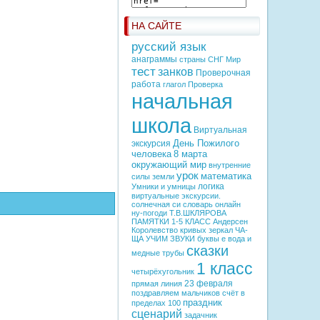
НА САЙТЕ
русский язык
анаграммы
страны СНГ
Мир
тест
занков
Проверочная
работа
глагол
Проверка
начальная
школа
Виртуальная
День Пожилого
экскурсия
человека
8 марта
окружающий мир
внутренние
урок
математика
силы земли
логика
Умники и умницы
виртуальные экскурсии.
солнечная си
словарь онлайн
ну-погоди
Т.В.ШКЛЯРОВА
ПАМЯТКИ 1-5 КЛАСС
Андерсен
Королевство кривых зеркал
ЧА-
ЩА
УЧИМ ЗВУКИ
буквы е
вода и
сказки
медные трубы
1 класс
четырёхугольник
23 февраля
прямая линия
поздравляем мальчиков
счёт в
праздник
пределах 100
сценарий
задачник