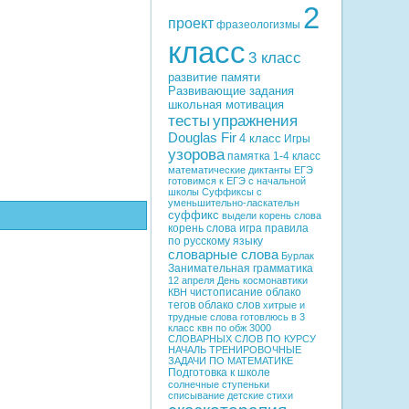
2
проект
фразеологизмы
класс
3 класс
развитие памяти
Развивающие задания
школьная мотивация
тесты
упражнения
Douglas Fir
4 класс
Игры
узорова
памятка
1-4 класс
математические диктанты
ЕГЭ
готовимся к ЕГЭ с начальной
школы
Суффиксы с
уменьшительно-ласкательн
суффикс
выдели корень слова
корень слова
игра
правила
по русскому языку
словарные слова
Бурлак
Занимательная грамматика
12 апреля
День космонавтики
чистописание
облако
КВН
тегов
облако слов
хитрые и
трудные слова
готовлюсь в 3
класс
квн по обж
3000
СЛОВАРНЫХ СЛОВ ПО КУРСУ
НАЧАЛЬ
ТРЕНИРОВОЧНЫЕ
ЗАДАЧИ ПО МАТЕМАТИКЕ
Подготовка к школе
солнечные ступеньки
списывание
детские стихи