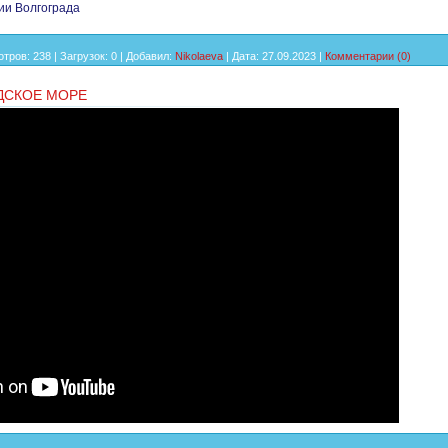
ии Волгограда
тров:
238
|
Загрузок:
0
|
Добавил:
Nikolaeva
|
Дата:
27.09.2023
|
Комментарии (0)
ДСКОЕ МОРЕ