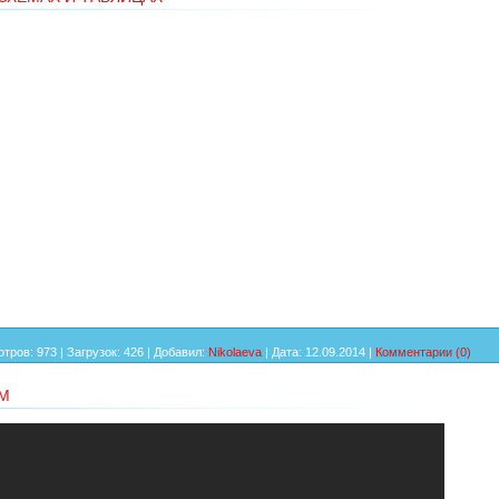
тров:
973
|
Загрузок:
426
|
Добавил:
Nikolaeva
|
Дата:
12.09.2014
|
Комментарии (0)
АМ