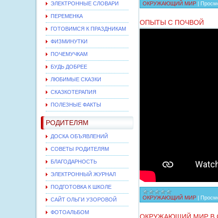
ЭЛЕКТРОННЫЕ СЛОВАРИ
ОКРУЖАЮЩИЙ МИР
|
Просмо
ПЕРЕМЕНКА
ОПЫТЫ С ПОЧВОЙ
ГОТОВИМСЯ К ПРАЗДНИКАМ
ФИЗМИНУТКИ
ПОЧЕМУЧКАМ
БУДЬ ДОБРЕЕ
ЛЮБИМЫЕ СКАЗКИ
СКАЗКОТЕРАПИЯ
ПОЛЕЗНЫЕ ФАКТЫ
РОДИТЕЛЯМ
ДОСКА ОБЪЯВЛЕНИЙ
СОВЕТЫ РОДИТЕЛЯМ
БЛАГОДАРНОСТЬ
ЭЛЕКТРОННЫЙ ЖУРНАЛ
ПОДГОТОВКА К ШКОЛЕ
ОКРУЖАЮЩИЙ МИР
|
Просмо
САЙТ ОЛЬГИ УЗОРОВОЙ
ФОТОАЛЬБОМ
ОКРУЖАЮЩИЙ МИР В 