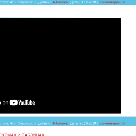
тров:
416
|
Загрузок:
0
|
Добавил:
Nikolaeva
|
Дата:
01.12.2020
|
Комментарии (0)
тров:
475
|
Загрузок:
0
|
Добавил:
Nikolaeva
|
Дата:
25.10.2019
|
Комментарии (0)
СХЕМАХ И ТАБЛИЦАХ