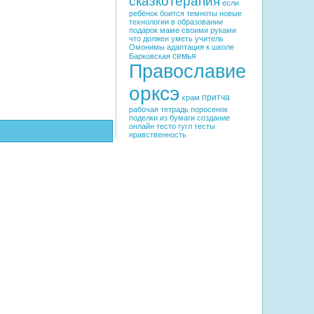
сказкотерапия
если
ребёнок боится темноты
новые
технологии в образовании
подарок маме своими руками
что должен уметь учитель
Омонимы
адаптация к школе
семья
Барковская
Православие
орксэ
притча
храм
рабочая тетрадь
поросенок
поделки из бумаги
создание
онлайн тесто
гугл тесты
нравственность