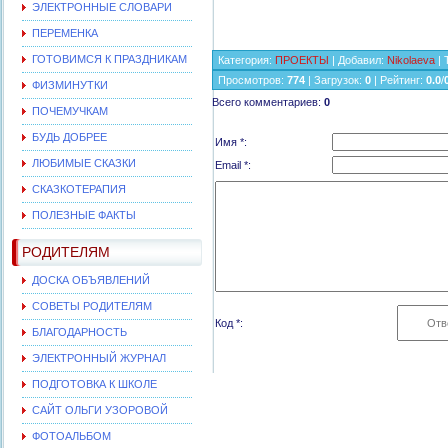
ЭЛЕКТРОННЫЕ СЛОВАРИ
ПЕРЕМЕНКА
ГОТОВИМСЯ К ПРАЗДНИКАМ
Категория
:
ПРОЕКТЫ
|
Добавил
:
Nikolaeva
|
Просмотров
:
774
|
Загрузок
:
0
|
Рейтинг
:
0.0
/
ФИЗМИНУТКИ
Всего комментариев
:
0
ПОЧЕМУЧКАМ
БУДЬ ДОБРЕЕ
Имя *:
ЛЮБИМЫЕ СКАЗКИ
Email *:
СКАЗКОТЕРАПИЯ
ПОЛЕЗНЫЕ ФАКТЫ
РОДИТЕЛЯМ
ДОСКА ОБЪЯВЛЕНИЙ
СОВЕТЫ РОДИТЕЛЯМ
Код *:
БЛАГОДАРНОСТЬ
ЭЛЕКТРОННЫЙ ЖУРНАЛ
ПОДГОТОВКА К ШКОЛЕ
САЙТ ОЛЬГИ УЗОРОВОЙ
ФОТОАЛЬБОМ